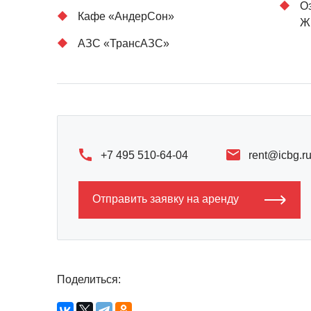
О
Кафе «АндерСон»
Ж
АЗС «ТрансАЗС»
+7 495 510-64-04
rent@icbg.r
Отправить заявку на аренду
Поделиться: