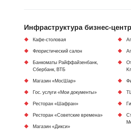
Инфраструктура бизнес-цент
Кафе-столовая
А
Флористический салон
А
Банкоматы Райффайзенбанк,
От
Сбербанк, ВТБ
K
Магазин «МосШар»
Ф
Гос. услуги «Мои документы»
Т
Ресторан «Шафран»
Г
Ресторан «Советские времена»
С
М
Магазин «Дикси»