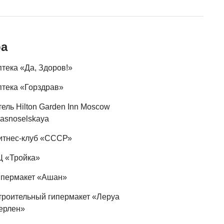
ра
птека «Да, Здоров!»
птека «Горздрав»
ель Hilton Garden Inn Moscow
rasnoselskaya
итнес-клуб «СССР»
Ц «Тройка»
ипермакет «Ашан»
троительный гипермакет «Леруа
ерлен»